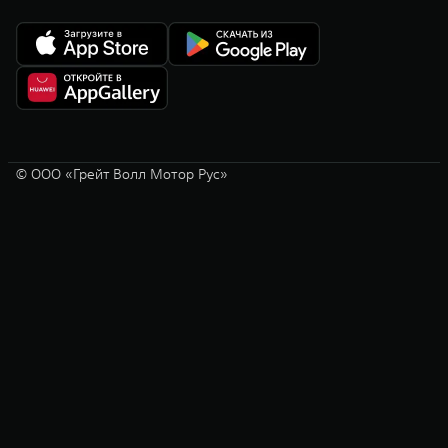
© ООО «Грейт Волл Мотор Рус»