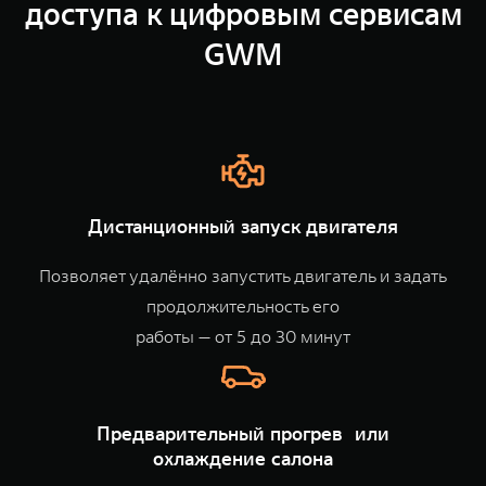
доступа к цифровым сервисам
TANK Финансы
Сервис
GWM
Корпоративным клиентам
Специальные предложения
TANK 500
TANK 700
Моторные масла
Веди за собой
Сила признания
TANK ФИНАНСЫ
от 6 499 000 ₽
от 10 199 000 ₽
TANK Кредит
ЦИФРОВЫЕ СЕРВИСЫ TANK
TANK Лизинг
Цифровые сервисы TANK
Дистанционный запуск двигателя
TANK Страхование
Подписки
Позволяет удалённо запустить двигатель и задать
WEY 07
WEY 05
продолжительность его
Расширяя границы комфорта
Эстетика нового времени
от 6 149 000 ₽
от 5 699 000 ₽
работы — от 5 до 30 минут
Предварительный прогрев или
охлаждение салона