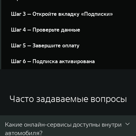
Найдите кнопку в разделе «Доступные сервисы»
Шаг 3 — Откройте вкладку «Подписки»
Нажмите кнопку «Выбрать» напротив интересующего
Шаг 4 — Проверьте данные
предложения
Укажите e-mail для получения чека и нажмите кнопку
Шаг 5 — Завершите оплату
«Оформить подписку»
Следуйте инструкциям платёжной системы до
Шаг 6 — Подписка активирована
завершения оформления
Вы увидите экран подтверждения. Сервис
подключён, квитанция отправлена на вашу
электронную почту
Часто задаваемые вопросы
Какие онлайн-сервисы доступны внутри
автомобиля?