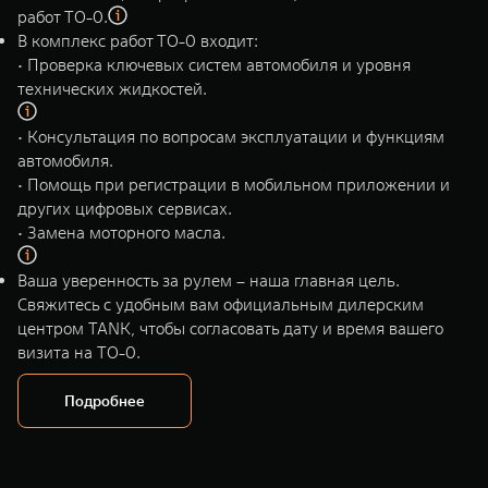
WEY 80
WEY 80 Лаундж
работ ТО-0.
Масштаб возможностей
Масштаб возможностей
В комплекс работ ТО-0 входит:
от 6 449 000 ₽
от 8 099 000 ₽
• Проверка ключевых систем автомобиля и уровня
технических жидкостей.
• Консультация по вопросам эксплуатации и функциям
автомобиля.
• Помощь при регистрации в мобильном приложении и
других цифровых сервисах.
• Замена моторного масла.
Ваша уверенность за рулем – наша главная цель.
Свяжитесь с удобным вам официальным дилерским
центром TANK, чтобы согласовать дату и время вашего
визита на ТО-0.
Подробнее