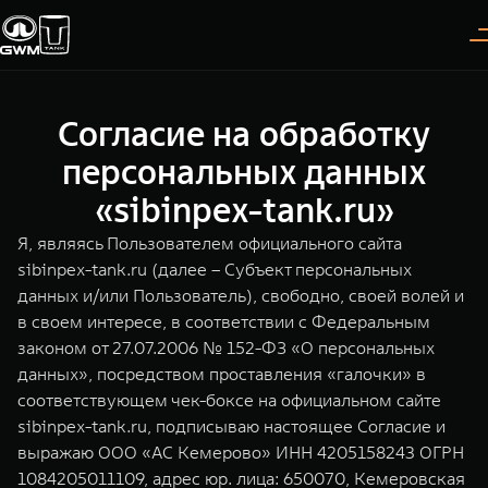
Согласие на обработку
Покупателям
Владельцам
О дилере
Модели
персональных данных
«sibinpex-tank.ru»
ВЫБОР АВТОМОБИЛЯ
ГАРАНТИЯ И ПОДДЕРЖКА
ИНФОРМАЦИЯ
Я, являясь Пользователем официального сайта
Спецпредложения
Гарантия
О нас
sibinpex-tank.ru (далее – Субъект персональных
данных и/или Пользователь), свободно, своей волей и
Конфигуратор
Помощь на дороге
35 лет GWM
в своем интересе, в соответствии с Федеральным
законом от 27.07.2006 № 152-ФЗ «О персональных
Тест-драйв
GWM ТЕХ ДЕНЬ
TANK 300
TANK 400
СЕРВИС
данных», посредством проставления «галочки» в
Следуй за открытиями
За пределы возможного
Зарядные станции
Новости
соответствующем чек-боксе на официальном сайте
от 3 999 000 ₽
от 5 599 000 ₽
Калькулятор ТО
sibinpex-tank.ru, подписываю настоящее Согласие и
Нулевое ТО
выражаю ООО «АС Кемерово» ИНН 4205158243 ОГРН
ПОКУПКА АВТОМОБИЛЯ
1084205011109, адрес юр. лица: 650070, Кемеровская