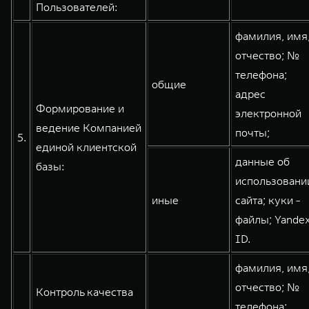
Пользователей:
фамилия, имя
отчество; №
телефона;
общие
адрес
Формирование и
электронной
ведение Компанией
почты;
5.
единой клиентской
данные об
базы:
использовани
иные
сайта; куки -
файлы; Yande
ID.
фамилия, имя
отчество; №
Контроль качества
телефона;