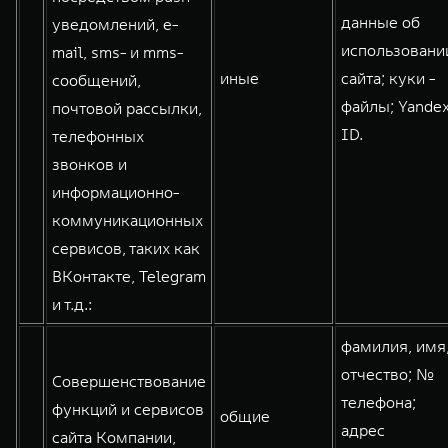
данные об
уведомлений, e-
использовани
mail, sms- и mms-
иные
сайта; куки -
сообщений,
файлы; Yande
почтовой рассылки,
ID.
телефонных
звонков и
информационно-
коммуникационных
сервисов, таких как
ВКонтакте, Telegram
и т.д.:
фамилия, имя
отчество; №
Совершенствование
телефона;
функций и сервисов
общие
адрес
сайта Компании,