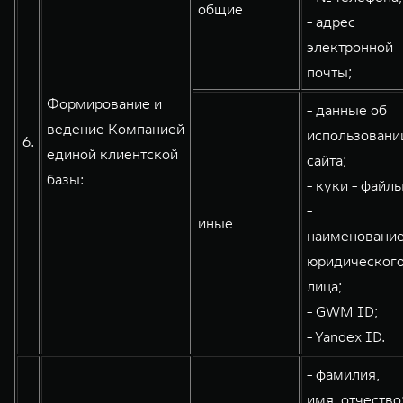
общие
- адрес
электронной
почты;
Формирование и
- данные об
ведение Компанией
использовани
6.
единой клиентской
сайта;
базы:
- куки - файлы
-
иные
наименовани
юридическог
лица;
- GWM ID;
- Yandex ID.
- фамилия,
имя, отчество