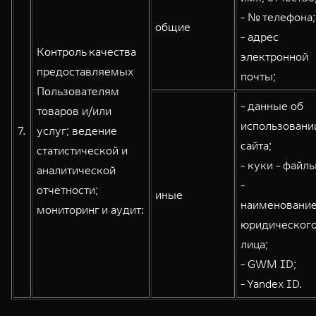
- № телефона;
общие
- адрес
Контроль качества
электронной
предоставляемых
почты;
Пользователям
- данные об
товаров и/или
использовани
7.
услуг; ведение
сайта;
статистической и
- куки - файлы
аналитической
-
отчетности;
иные
наименовани
мониторинг и аудит:
юридическог
лица;
- GWM ID;
- Yandex ID.