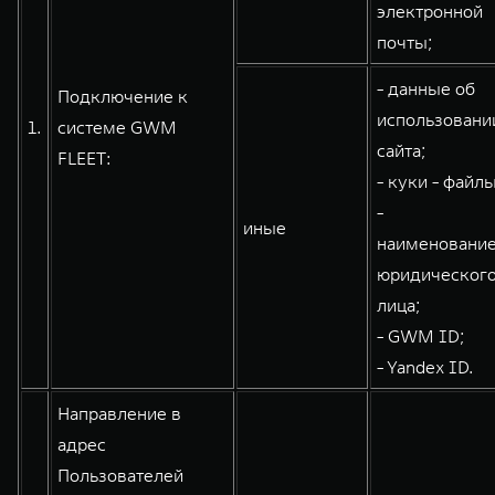
электронной
WEY 80
WEY 80 Лаундж
почты;
Масштаб возможностей
Масштаб возможностей
от 6 449 000 ₽
от 8 099 000 ₽
- данные об
Подключение к
использовани
1.
системе GWM
сайта;
FLEET:
- куки - файлы
-
иные
наименовани
юридическог
лица;
- GWM ID;
- Yandex ID.
Направление в
адрес
Пользователей