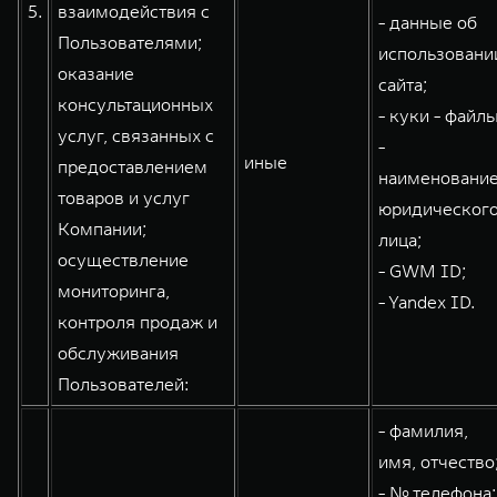
5.
взаимодействия с
- данные об
Пользователями;
использовани
оказание
сайта;
консультационных
- куки - файлы
услуг, связанных с
-
иные
предоставлением
наименовани
товаров и услуг
юридическог
Компании;
лица;
осуществление
- GWM ID;
мониторинга,
- Yandex ID.
контроля продаж и
обслуживания
Пользователей:
- фамилия,
имя, отчество
- № телефона;