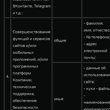
ВКонтакте, Telegram
и т.д.:
- фамилия,
имя, отчество
Совершенствование
- № телефона;
функций и сервисов
общие
- адрес
сайтов и/или
электронной
мобильных
почты;
приложений, и/или
программных
- данные об
платформ
использовани
4.
Компании,
сайта;
техническая
- куки - файлы
поддержка,
-
иные
обеспечение
наименовани
безопасности
юридическог