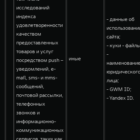
исследований
индекса
- данные об
удовлетворенности
использовани
качеством
сайта;
предоставленных
- куки - файлы
товаров и услуг
-
иные
посредством push –
наименовани
уведомлений, e-
юридическог
mail, sms- и mms-
лица;
сообщений,
- GWM ID;
почтовой рассылки,
- Yandex ID.
телефонных
звонков и
информационно-
коммуникационных
сервисов, таких как