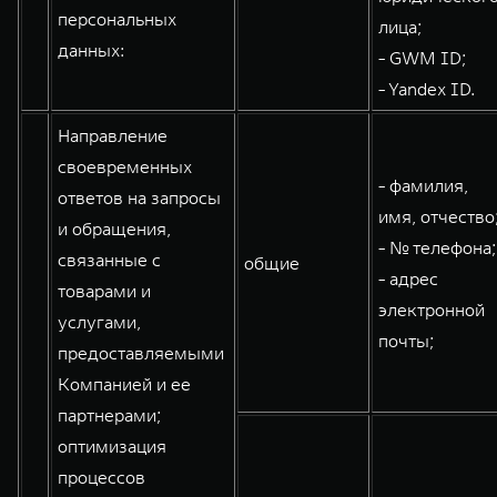
персональных
лица;
данных:
- GWM ID;
- Yandex ID.
Направление
своевременных
- фамилия,
ответов на запросы
имя, отчество
и обращения,
- № телефона;
связанные с
общие
- адрес
товарами и
электронной
услугами,
почты;
предоставляемыми
Компанией и ее
партнерами;
оптимизация
процессов