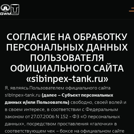
СОГЛАСИЕ НА ОБРАБОТКУ
Покупателям
Владельцам
О дилере
Модели
ПЕРСОНАЛЬНЫХ ДАННЫХ
ПОЛЬЗОВАТЕЛЯ
ВЫБОР АВТОМОБИЛЯ
ГАРАНТИЯ И ПОДДЕРЖКА
ИНФОРМАЦИЯ
ОФИЦИАЛЬНОГО САЙТА
Спецпредложения
Гарантия
О нас
«sibinpex-tank.ru»
Конфигуратор
Помощь на дороге
35 лет GWM
Я, являясь Пользователем официального сайта
sibinpex-tank.ru
(далее – Субъект персональных
Тест-драйв
GWM ТЕХ ДЕНЬ
TANK 300
TANK 400
СЕРВИС
данных и/или Пользователь)
свободно, своей волей и
Следуй за открытиями
За пределы возможного
Зарядные станции
Новости
в своем интересе, в соответствии с Федеральным
от 3 999 000 ₽
от 5 599 000 ₽
Калькулятор ТО
законом от 27.07.2006 N 152 - ФЗ «О персональных
данных», посредством проставления «галочки» в
Нулевое ТО
ПОКУПКА АВТОМОБИЛЯ
соответствующем чек – боксе на официальном сайте