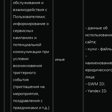
обслуживания и
взаимодействия с
Пользователями;
информирование о
- данные об
сервисных
использовани
кампаниях и
сайта;
потенциальной
- куки - файлы
коммуникации при
-
условии
иные
наименовани
возникновения
юридическог
триггерного
лица;
события
- GWM ID;
(приглашения на
- Yandex ID.
мероприятия,
поздравления с
праздниками и т.д.)