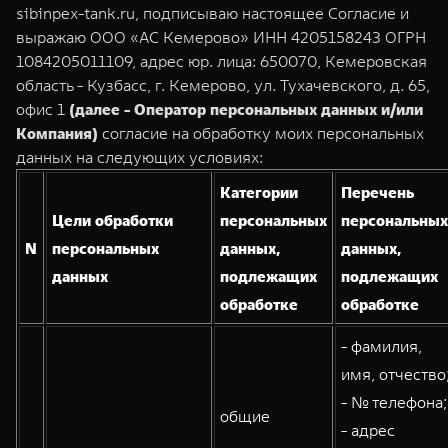
TANK Финансы
Сервис
sibinpex-tank.ru, подписываю настоящее Согласие и
выражаю ООО «АС Кемерово» ИНН 4205158243 ОГРН
Корпоративным клиентам
Специальные предложения
1084205011109, адрес юр. лица: 650070, Кемеровская
TANK 500
TANK 700
область - Кузбасс, г. Кемерово, ул. Тухачевского, д. 65,
Моторные масла
Веди за собой
Сила признания
TANK ФИНАНСЫ
офис 1
(далее - Оператор персональных данных и/или
от 6 499 000 ₽
от 10 199 000 ₽
Компания)
согласие на обработку моих персональных
TANK Кредит
ЦИФРОВЫЕ СЕРВИСЫ TANK
данных на следующих условиях:
TANK Лизинг
Цифровые сервисы TANK
Категории
Перечень
Цели обработки
персональных
персональных
TANK Страхование
Подписки
N
персональных
данных,
данных,
WEY 07
WEY 05
данных
подлежащих
подлежащих
Расширяя границы комфорта
Эстетика нового времени
обработке
обработке
от 6 149 000 ₽
от 5 699 000 ₽
- фамилия,
имя, отчество
- № телефона;
общие
- адрес