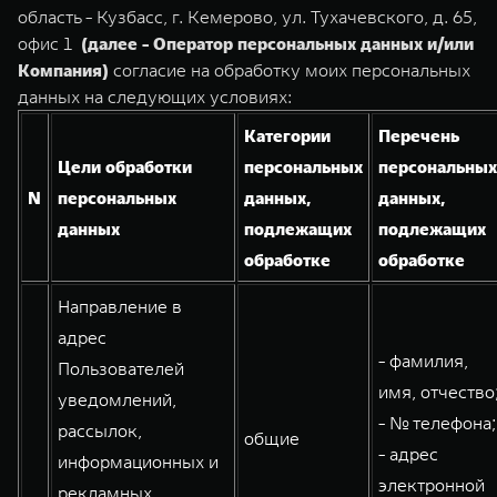
TANK Финансы
Сервис
область - Кузбасс, г. Кемерово, ул. Тухачевского, д. 65,
офис 1
(далее - Оператор персональных данных и/или
Корпоративным клиентам
Специальные предложения
Компания)
согласие на обработку моих персональных
TANK 500
TANK 700
Моторные масла
данных на следующих условиях:
Веди за собой
Сила признания
TANK ФИНАНСЫ
от 6 499 000 ₽
от 10 199 000 ₽
Категории
Перечень
TANK Кредит
ЦИФРОВЫЕ СЕРВИСЫ TANK
Цели обработки
персональных
персональных
N
персональных
данных,
данных,
TANK Лизинг
Цифровые сервисы TANK
данных
подлежащих
подлежащих
TANK Страхование
Подписки
обработке
обработке
WEY 07
WEY 05
Направление в
Расширяя границы комфорта
Эстетика нового времени
адрес
от 6 149 000 ₽
от 5 699 000 ₽
- фамилия,
Пользователей
имя, отчество
уведомлений,
- № телефона;
рассылок,
общие
- адрес
информационных и
электронной
рекламных