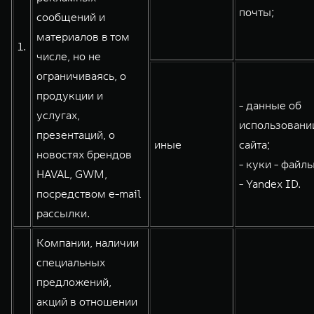
почты;
сообщений и
WEY 80
WEY 80 Лаундж
материалов в том
Масштаб возможностей
Масштаб возможностей
1.
от 6 449 000 ₽
от 8 099 000 ₽
числе, но не
ограничиваясь, о
продукции и
- данные об
услугах,
использовани
презентаций, о
иные
сайта;
новостях брендов
- куки - файлы
HAVAL, GWM,
- Yandex ID.
посредством e-mail
рассылки.
Компании, наличии
специальных
предложений,
акций в отношении