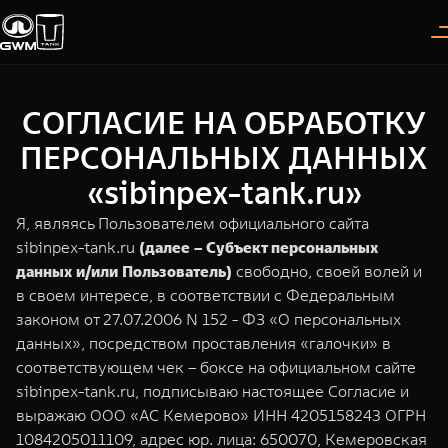
СОГЛАСИЕ НА ОБРАБОТКУ
Покупателям
Владельцам
О дилере
Модели
ПЕРСОНАЛЬНЫХ ДАННЫХ
«sibinpex-tank.ru»
ВЫБОР АВТОМОБИЛЯ
ГАРАНТИЯ И ПОДДЕРЖКА
ИНФОРМАЦИЯ
Я, являясь Пользователем официального сайта
Спецпредложения
Гарантия
О нас
sibinpex-tank.ru
(далее – Субъект персональных
данных и/или Пользователь)
свободно, своей волей и
Конфигуратор
Помощь на дороге
35 лет GWM
в своем интересе, в соответствии с Федеральным
законом от 27.07.2006 N 152 - ФЗ «О персональных
Тест-драйв
GWM ТЕХ ДЕНЬ
TANK 300
TANK 400
СЕРВИС
данных», посредством проставления «галочки» в
Следуй за открытиями
За пределы возможного
Зарядные станции
Новости
соответствующем чек – боксе на официальном сайте
от 3 999 000 ₽
от 5 599 000 ₽
Калькулятор ТО
sibinpex-tank.ru, подписываю настоящее Согласие и
Нулевое ТО
выражаю ООО «АС Кемерово» ИНН 4205158243 ОГРН
ПОКУПКА АВТОМОБИЛЯ
1084205011109, адрес юр. лица: 650070, Кемеровская