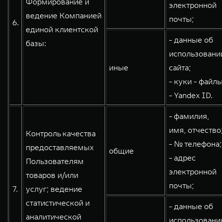
Формирование и
электронной
ведение Компанией
почты;
6.
единой клиентской
- данные об
базы:
использовани
иные
сайта;
- куки - файлы
- Yandex ID.
- фамилия,
имя, отчество
Контроль качества
- № телефона;
предоставляемых
общие
- адрес
Пользователям
электронной
товаров и/или
почты;
7.
услуг; ведение
статистической и
- данные об
аналитической
использовани