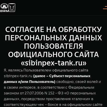
СОГЛАСИЕ НА ОБРАБОТКУ
Покупателям
Владельцам
О дилере
Модели
ПЕРСОНАЛЬНЫХ ДАННЫХ
ПОЛЬЗОВАТЕЛЯ
ВЫБОР АВТОМОБИЛЯ
ГАРАНТИЯ И ПОДДЕРЖКА
ИНФОРМАЦИЯ
ОФИЦИАЛЬНОГО САЙТА
Спецпредложения
Гарантия
О нас
«sibinpex-tank.ru»
Конфигуратор
Помощь на дороге
35 лет GWM
Я, являясь Пользователем официального сайта
sibinpex-tank.ru
(далее – Субъект персональных
Тест-драйв
GWM ТЕХ ДЕНЬ
TANK 300
TANK 400
СЕРВИС
данных и/или Пользователь)
свободно, своей волей и
Следуй за открытиями
За пределы возможного
Зарядные станции
Новости
в своем интересе, в соответствии с Федеральным
от 3 999 000 ₽
от 5 599 000 ₽
Калькулятор ТО
законом от 27.07.2006 N 152 - ФЗ «О персональных
данных», посредством проставления «галочки» в
Нулевое ТО
ПОКУПКА АВТОМОБИЛЯ
соответствующем чек – боксе в на официальном сайте