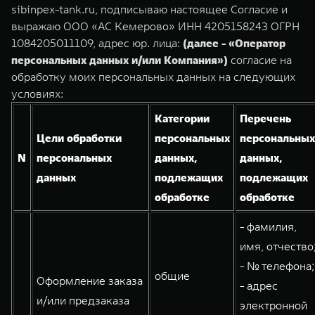
TANK Финансы
Сервис
sibinpex-tank.ru, подписываю настоящее Согласие и
выражаю ООО «АС Кемерово» ИНН 4205158243 ОГРН
Корпоративным клиентам
Специальные предложения
1084205011109, адрес юр. лица:
(далее - «Оператор
TANK 500
TANK 700
персональных данных и/или Компания»)
согласие на
Моторные масла
Веди за собой
Сила признания
TANK ФИНАНСЫ
обработку моих персональных данных на следующих
от 6 499 000 ₽
от 10 199 000 ₽
условиях:
TANK Кредит
ЦИФРОВЫЕ СЕРВИСЫ TANK
Категории
Перечень
TANK Лизинг
Цифровые сервисы TANK
Цели обработки
персональных
персональных
TANK Страхование
Подписки
N
персональных
данных,
данных,
данных
подлежащих
подлежащих
WEY 07
WEY 05
обработке
обработке
Расширяя границы комфорта
Эстетика нового времени
от 6 149 000 ₽
от 5 699 000 ₽
- фамилия,
имя, отчество
- № телефона;
общие
Оформление заказа
- адрес
и/или предзаказа
электронной