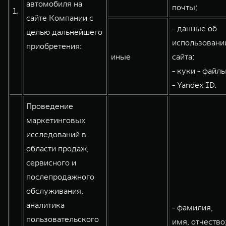
автомобиля на
почты;
1.
WEY 80
WEY 80 Лаундж
сайте Компании с
Масштаб возможностей
Масштаб возможностей
- данные об
целью дальнейшего
от 6 449 000 ₽
от 8 099 000 ₽
использовани
приобретения:
иные
сайта;
- куки - файлы
- Yandex ID.
Проведение
маркетинговых
исследований в
области продаж,
сервисного и
послепродажного
обслуживания,
аналитика
- фамилия,
пользовательского
имя, отчество