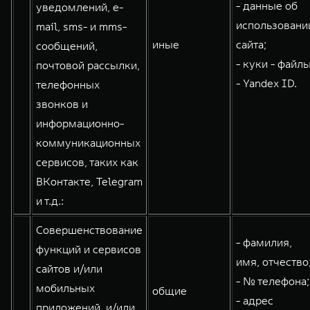
- данные об
уведомлений, e-
использовани
mail, sms- и mms-
иные
сайта;
сообщений,
- куки - файлы
почтовой рассылки,
- Yandex ID.
телефонных
звонков и
информационно-
коммуникационных
сервисов, таких как
ВКонтакте, Telegram
и т.д.:
Совершенствование
- фамилия,
функций и сервисов
имя, отчество
сайтов и/или
- № телефона;
мобильных
общие
- адрес
приложений, и/или