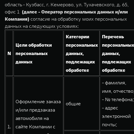
TANK Финансы
Сервис
область - Кузбасс, г. Кемерово, ул. Тухачевского, д. 65,
офис 1
(далее - Оператор персональных данных и/или
Корпоративным клиентам
Специальные предложения
Компания)
согласие на обработку моих персональных
TANK 500
TANK 700
Моторные масла
данных на следующих условиях:
Веди за собой
Сила признания
TANK ФИНАНСЫ
от 6 499 000 ₽
от 10 199 000 ₽
Категории
Перечень
TANK Кредит
ЦИФРОВЫЕ СЕРВИСЫ TANK
Цели обработки
персональных
персональных
N
персональных
данных,
данных,
TANK Лизинг
Цифровые сервисы TANK
данных
подлежащих
подлежащих
TANK Страхование
Подписки
обработке
обработке
WEY 07
WEY 05
- фамилия,
Расширяя границы комфорта
Эстетика нового времени
имя, отчество
от 6 149 000 ₽
от 5 699 000 ₽
- № телефона;
Оформление заказа
общие
- адрес
и/или предзаказа
электронной
автомобиля на
почты;
1.
сайте Компании с