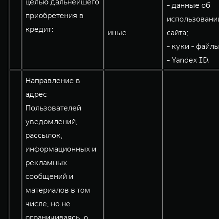
целью дальнейшего
- данные об
WEY 80
WEY 80 Лаундж
приобретения в
использовани
Масштаб возможностей
Масштаб возможностей
кредит:
иные
сайта;
от 6 449 000 ₽
от 8 099 000 ₽
- куки - файлы
- Yandex ID.
Направление в
адрес
Пользователей
уведомлений,
рассылок,
информационных и
рекламных
сообщений и
материалов в том
числе, но не
ограничиваясь, о