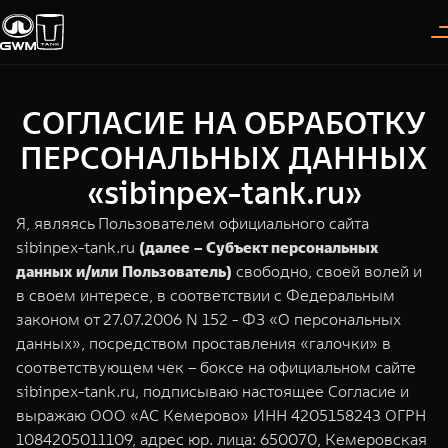
СОГЛАСИЕ НА ОБРАБОТКУ
Покупателям
Владельцам
О дилере
Модели
ПЕРСОНАЛЬНЫХ ДАННЫХ
«sibinpex-tank.ru»
ВЫБОР АВТОМОБИЛЯ
ГАРАНТИЯ И ПОДДЕРЖКА
ИНФОРМАЦИЯ
Я, являясь Пользователем официального сайта
Спецпредложения
Гарантия
О нас
sibinpex-tank.ru
(далее – Субъект персональных
данных и/или Пользователь)
свободно, своей волей и
Конфигуратор
Помощь на дороге
35 лет GWM
в своем интересе, в соответствии с Федеральным
законом от 27.07.2006 N 152 - ФЗ «О персональных
Тест-драйв
GWM ТЕХ ДЕНЬ
TANK 300
TANK 400
СЕРВИС
данных», посредством проставления «галочки» в
Следуй за открытиями
За пределы возможного
Зарядные станции
Новости
соответствующем чек – боксе на официальном сайте
от 3 999 000 ₽
от 5 599 000 ₽
Калькулятор ТО
sibinpex-tank.ru, подписываю настоящее Согласие и
Нулевое ТО
выражаю ООО «АС Кемерово» ИНН 4205158243 ОГРН
ПОКУПКА АВТОМОБИЛЯ
1084205011109, адрес юр. лица: 650070, Кемеровская