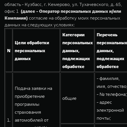
TANK Финансы
Сервис
область - Кузбасс, г. Кемерово, ул. Тухачевского, д. 65,
офис 1
(далее - Оператор персональных данных и/или
Корпоративным клиентам
Специальные предложения
Компания)
согласие на обработку моих персональных
TANK 500
TANK 700
Моторные масла
данных на следующих условиях:
Веди за собой
Сила признания
TANK ФИНАНСЫ
от 6 499 000 ₽
от 10 199 000 ₽
Категории
Перечень
TANK Кредит
ЦИФРОВЫЕ СЕРВИСЫ TANK
Цели обработки
персональных
персональных
N
персональных
данных,
данных,
TANK Лизинг
Цифровые сервисы TANK
данных
подлежащих
подлежащих
TANK Страхование
Подписки
обработке
обработке
WEY 07
WEY 05
- фамилия,
Расширяя границы комфорта
Эстетика нового времени
имя, отчество
Подача заявки на
от 6 149 000 ₽
от 5 699 000 ₽
- № телефона;
приобретение
общие
- адрес
программы
электронной
страхования
почты;
1.
автомобилей от