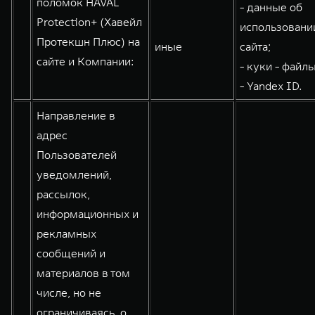
поломок HAVAL
- данные об
WEY 80
WEY 80 Лаундж
Protection+ (Хавейл
использовани
Масштаб возможностей
Масштаб возможностей
Протекшн Плюс) на
иные
сайта;
от 6 449 000 ₽
от 8 099 000 ₽
сайте и Компании:
- куки - файлы
- Yandex ID.
Направление в
адрес
Пользователей
уведомлений,
рассылок,
информационных и
рекламных
сообщений и
материалов в том
числе, но не
ограничиваясь, о