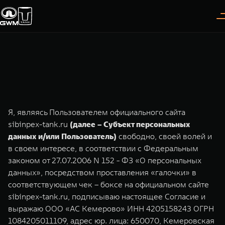
Покупателям
Владельцам
О дилере
Модели
ВЫБОР АВТОМОБИЛЯ
ГАРАНТИЯ И ПОДДЕРЖКА
ИНФОРМАЦИЯ
Я, являясь Пользователем официального сайта
Спецпредложения
Гарантия
О нас
sibinpex-tank.ru
(далее – Субъект персональных
данных и/или Пользователь)
свободно, своей волей и
Конфигуратор
Помощь на дороге
35 лет GWM
в своем интересе, в соответствии с Федеральным
законом от 27.07.2006 N 152 - ФЗ «О персональных
Тест-драйв
GWM ТЕХ ДЕНЬ
TANK 300
TANK 400
СЕРВИС
данных», посредством проставления «галочки» в
Следуй за открытиями
За пределы возможного
Зарядные станции
Новости
соответствующем чек – боксе на официальном сайте
от 3 999 000 ₽
от 5 599 000 ₽
Калькулятор ТО
sibinpex-tank.ru, подписываю настоящее Согласие и
Нулевое ТО
выражаю ООО «АС Кемерово» ИНН 4205158243 ОГРН
ПОКУПКА АВТОМОБИЛЯ
1084205011109, адрес юр. лица: 650070, Кемеровская