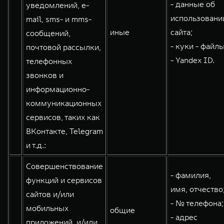
- данные об
уведомлений, e-
использовани
mail, sms- и mms-
иные
сайта;
сообщений,
- куки - файлы
почтовой рассылки,
- Yandex ID.
телефонных
звонков и
информационно-
коммуникационных
сервисов, таких как
ВКонтакте, Telegram
и т.д.:
Совершенствование
- фамилия,
функций и сервисов
имя, отчество
сайтов и/или
- № телефона;
мобильных
общие
- адрес
приложений, и/или