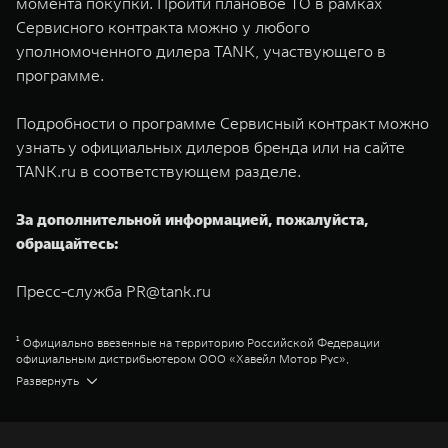
момента покупки. Пройти плановое ТО в рамках
Сервисного контракта можно у любого
уполномоченного дилера TANK, участвующего в
программе.
Подробности о программе Сервисный контракт можно
узнать у официальных дилеров бренда или на сайте
TANK.ru в соответствующем разделе.
За дополнительной информацией, пожалуйста,
обращайтесь:
Пресс-служба
PR@tank.ru
¹ Официально ввезенные на территорию Российской Федерации
официальным дистрибьютером ООО «Хавейл Мотор Рус»,
представленные в официальной дилерской сети TANK
Развернуть
Great Wall Motor Company Limited (GWM) — глобальный производитель
внедорожников, кроссоверов и пикапов, специализирующийся на
интеллектуальных технологиях и экологичном производстве. Компания
была зарегистрирована на Гонконгской и Шанхайской фондовых биржах