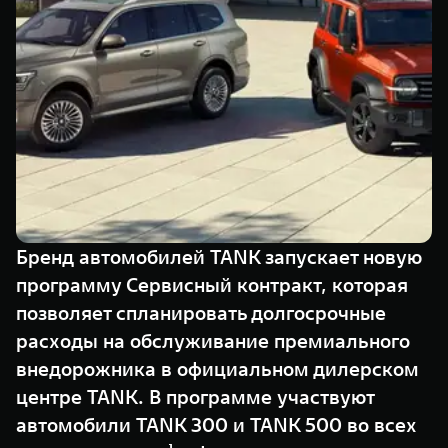
TANK Финансы
Сервис
Корпоративным клиентам
Специальные предложения
Моторные масла
TANK ФИНАНСЫ
TANK Кредит
ЦИФРОВЫЕ СЕРВИСЫ TANK
TANK Лизинг
Цифровые сервисы TANK
TANK 500
TANK 700
TANK Страхование
Подписки
Веди за собой
Сила признан
от 6 499 000 ₽
от 10 199 
Бренд автомобилей TANK запускает новую
программу Сервисный контракт, которая
позволяет спланировать долгосрочные
расходы на обслуживание премиального
внедорожника в официальном дилерском
центре TANK. В программе участвуют
автомобили TANK 300 и TANK 500 во всех