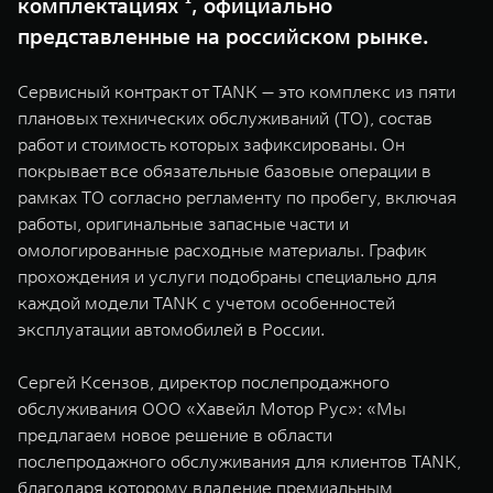
комплектациях ¹, официально
WEY 07
WEY 05
представленные на российском рынке.
Расширяя границы комфорта
Эстетика нов
от 6 149 000 ₽
от 5 699 0
Сервисный контракт от TANK — это комплекс из пяти
плановых технических обслуживаний (ТО), состав
работ и стоимость которых зафиксированы. Он
покрывает все обязательные базовые операции в
рамках ТО согласно регламенту по пробегу, включая
работы, оригинальные запасные части и
омологированные расходные материалы. График
прохождения и услуги подобраны специально для
каждой модели TANK с учетом особенностей
WEY 80
WEY 80 
эксплуатации автомобилей в России.
Масштаб возможностей
Масштаб воз
от 6 449 000 ₽
от 8 099 
Сергей Ксензов, директор послепродажного
обслуживания ООО «Хавейл Мотор Рус»: «Мы
предлагаем новое решение в области
послепродажного обслуживания для клиентов TANK,
благодаря которому владение премиальным