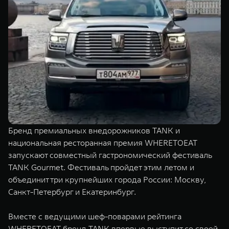
TANK Финансы
Сервис
Корпоративным клиентам
Специальные предложения
Моторные масла
TANK ФИНАНСЫ
TANK Кредит
ЦИФРОВЫЕ СЕРВИСЫ TANK
TANK Лизинг
Цифровые сервисы TANK
TANK 500
TANK 700
TANK Страхование
Подписки
Веди за собой
Сила признан
от 6 499 000 ₽
от 10 199 
Бренд премиальных внедорожников TANK и
национальная ресторанная премия WHERETOEAT
запускают совместный гастрономический фестиваль
TANK Gourmet. Фестиваль пройдет этим летом и
объединит три крупнейших города России: Москву,
Санкт-Петербург и Екатеринбург.
Вместе с ведущими шеф-поварами рейтинга
WHERETOEAT бренд TANK впервые выступит со своей