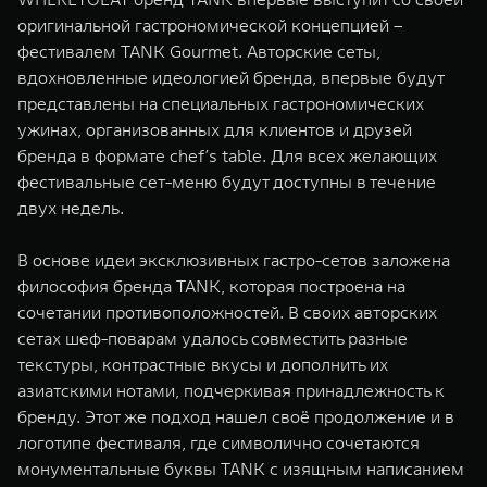
WEY 07
WEY 05
оригинальной гастрономической концепцией –
Расширяя границы комфорта
Эстетика нов
фестивалем TANK Gourmet. Авторские сеты,
от 6 149 000 ₽
от 5 699 0
вдохновленные идеологией бренда, впервые будут
представлены на специальных гастрономических
ужинах, организованных для клиентов и друзей
бренда в формате chef’s table. Для всех желающих
фестивальные сет-меню будут доступны в течение
двух недель.
В основе идеи эксклюзивных гастро-сетов заложена
философия бренда TANK, которая построена на
WEY 80
WEY 80 
сочетании противоположностей. В своих авторских
Масштаб возможностей
Масштаб воз
сетах шеф-поварам удалось совместить разные
от 6 449 000 ₽
от 8 099 
текстуры, контрастные вкусы и дополнить их
азиатскими нотами, подчеркивая принадлежность к
бренду. Этот же подход нашел своё продолжение и в
логотипе фестиваля, где символично сочетаются
монументальные буквы TANK с изящным написанием