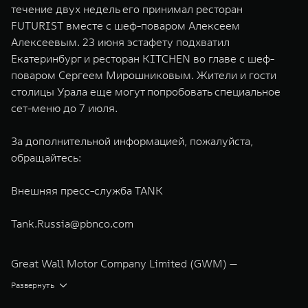
течение двух недель его принимал ресторан
FUTURIST вместе с шеф-поваром Алексеем
Алексеевым. 23 июня эстафету подхватил
Екатеринбург и ресторан KITCHEN во главе с шеф-
поваром Сергеем Мирошниковым. Жители и гости
столицы Урала еще могут попробовать специальное
сет-меню до 7 июля.
За дополнительной информацией, пожалуйста,
обращайтесь:
Внешняя пресс-служба TANK
Tank.Russia@pbnco.com
Great Wall Motor Company Limited (GWM) —
глобальный производитель внедорожников,
Развернуть
кроссоверов и пикапов, специализирующийся на