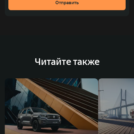
Отправить
место по объёмам продаж пикапов в Китае. На
сегодняшний день концерн GWM создал мировую
систему исследований и разработок, включая центры
в России, Китае, Японии, США, Германии, Индии,
Австрии и Южной Корее. Компания построила
глобальную систему «14+5», которая включает 10
внутренних производственных комплексов и 4
Читайте также
зарубежных – в России, Таиланде, Бразилии и Индии, а
также 5 предприятий по сборке автомобилей.