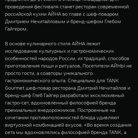
WEY 07
WEY 05
проведения фестиваля станет ресторан современной
Расширяя границы комфорта
Эстетика нов
российской кухни АЙНА во главе с шеф-поваром
от 6 149 000 ₽
от 5 699 0
Дмитрием Нечитайловым и бренд-шефом Глебом
Гайгером.
В основе кулинарного стиля АЙНА лежит
исследование культурных и гастрономических
особенностей народов России, их традиций, способов
приготовления пищи и ритуалов. Посетители АЙНЫ не
просто гости, а соавторы уникального
гастрономического опыта. Специально для TANK
WEY 80
WEY 80 
Gourmet шеф-повар ресторана Дмитрий Нечитайлов и
Масштаб возможностей
Масштаб воз
бренд-шеф Глеб Гайгер разработали эксклюзивный
от 6 449 000 ₽
от 8 099 
гастро-сет, вдохновленный философией бренда
премиальных внедорожников. Построенные на
сочетании противоположностей блюда удивляют
виртуозной комбинацией вкусов. «Во время создания
сета мы вдохновлялись философией бренда TANK, а