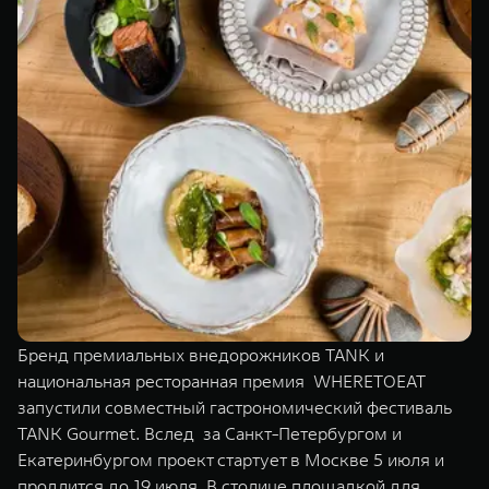
TANK Финансы
Сервис
Корпоративным клиентам
Специальные предложения
Моторные масла
TANK ФИНАНСЫ
TANK Кредит
ЦИФРОВЫЕ СЕРВИСЫ TANK
TANK Лизинг
Цифровые сервисы TANK
TANK 500
TANK 700
TANK Страхование
Подписки
Веди за собой
Сила признан
от 6 499 000 ₽
от 10 199 
Бренд премиальных внедорожников TANK и
национальная ресторанная премия WHERETOEAT
запустили совместный гастрономический фестиваль
TANK Gourmet. Вслед за Санкт-Петербургом и
Екатеринбургом проект стартует в Москве 5 июля и
продлится до 19 июля. В столице площадкой для