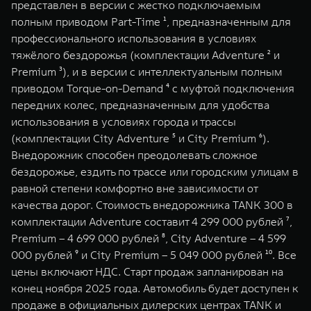
представлен в версии с жестко подключаемым
WEY 07
WEY 05
полным приводом Part-Time ¹, предназначенным для
Расширяя границы комфорта
Эстетика нов
профессионального использования в условиях
от 6 149 000 ₽
от 5 699 0
тяжёлого бездорожья (комплектации Adventure ² и
Premium ³), и в версии с интеллектуальным полным
приводом Torque-on-Demand ⁴ с муфтой подключения
передних колес, предназначенным для удобства
использования в условиях города и трассы
(комплектации City Adventure ⁵ и City Premium ⁶).
Внедорожник способен преодолевать сложное
бездорожье, ездить по трассе или городским улицам в
равной степени комфортно вне зависимости от
WEY 80
WEY 80 
качества дорог. Стоимость внедорожника TANK 300 в
Масштаб возможностей
Масштаб воз
комплектации Adventure составит 4 299 000 рублей ⁷,
от 6 449 000 ₽
от 8 099 
Premium – 4 699 000 рублей ⁸, City Adventure – 4 599
000 рублей ⁹ и City Premium – 5 049 000 рублей ¹⁰. Все
цены включают НДС. Старт продаж запланирован на
конец ноября 2025 года. Автомобиль будет доступен к
продаже в официальных дилерских центрах TANK и