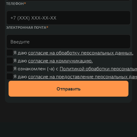
000 человек. В течение шести лет подряд продажи GWM превышают
ТЕЛЕФОН
отметку в 1 млн автомобилей в год. По итогам 2021 года общая выручка
компании увеличилась больше чем на 30% и составила 136,3 млрд
юаней (1,6 трлн рублей). С 1998 года Great Wall Motor занимает первое
место по объёмам продаж пикапов в Китае. На сегодняшний день
концерн GWM создал мировую систему исследований и разработок,
ЭЛЕКТРОННАЯ ПОЧТА
включая центры в России, Китае, Японии, США, Германии, Индии,
Австрии и Южной Корее. Компания построила глобальную систему
«14+5», которая включает 10 внутренних производственных
комплексов и 4 зарубежных – в России, Таиланде, Бразилии и Индии, а
также 5 предприятий по сборке автомобилей.
Я даю
согласие на обработку персональных данных.
Я даю
согласие на коммуникацию.
Я ознакомлен (-а) с
Политикой обработки персональ
Я даю
согласие на предоставление персональных дан
Отправить