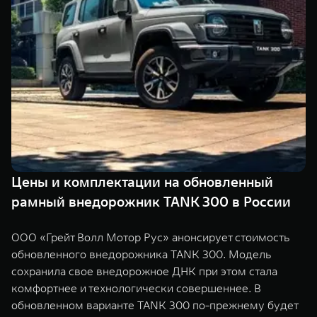
TANK Финансы
Сервис
Корпоративным клиентам
Специальные предложения
Моторные масла
TANK ФИНАНСЫ
TANK Кредит
ЦИФРОВЫЕ СЕРВИСЫ TANK
TANK Лизинг
Цифровые сервисы TANK
TANK 500
TANK 700
TANK Страхование
Подписки
Веди за собой
Сила признан
от 6 499 000 ₽
от 10 199 
Цены и комплектации на обновленный
рамный внедорожник TANK 300 в России
ООО «Грейт Волл Мотор Рус» анонсирует стоимость
обновленного внедорожника TANK 300. Модель
сохранила свое внедорожное ДНК при этом стала
комфортнее и технологически совершеннее. В
обновленном варианте TANK 300 по-прежнему будет