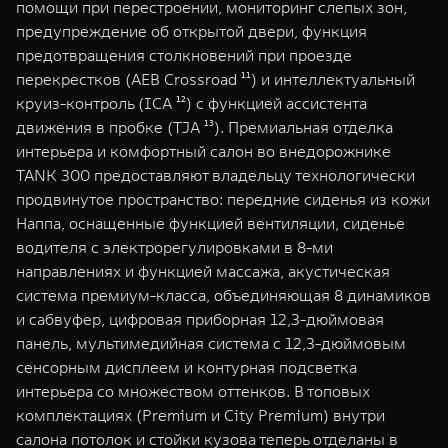
помощи при перестроении, мониторинг слепых зон,
предупреждение об открытой двери, функция
предотвращения столкновений при проезде
перекрестков (AEB Crossroad ¹¹) и интеллектуальный
круиз-контроль (ICA ¹²) с функцией ассистента
движения в пробке (TJA ¹³). Премиальная отделка
интерьера и комфортный салон во внедорожнике
TANK 300 предоставляют владельцу технологически
продвинутое пространство: передние сиденья из кожи
Наппа, оснащенные функцией вентиляции, сиденье
водителя с электрорегулировками в 8-ми
направлениях и функцией массажа, акустическая
система премиум-класса, объединяющая 8 динамиков
и сабвуфер, цифровая приборная 12,3-дюймовая
панель, мультимедийная система с 12,3-дюймовым
сенсорным дисплеем и контурная подсветка
интерьера со множеством оттенков. В топовых
комплектациях (Premium и City Premium) внутри
салона потолок и стойки кузова теперь отделаны в