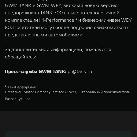
GWM TANK и GWM WEY, включая новую версию
внедорожника TANK 700 в высокотехнологичной
комплектации Hi-Performance ¹ и бизнес-минивэн WEY
80. Посетители могут более подробно ознакомиться с
представленными автомобилями.
За дополнительной информацией, пожалуйста,
обращайтесь:
Пресс-служба GWM TANK:
pr@tank.ru
¹ Хай-Перформанс
Great Wall Motor Company Limited (GWM) — глобальный производитель
внедорожников, кроссоверов и пикапов, специализирующийся на
Развернуть
интеллектуальных технологиях и экологичном производстве. Компания
была зарегистрирована на Гонконгской и Шанхайской фондовых биржах
в 2003 и 2011 годах соответственно. Сфера деятельности концерна
GWM включает проектирование, исследования и разработки,
производство, продажу и обслуживание автомобилей и запчастей.
Значительная доля инвестиций GWM сосредоточена на
конструкторских разработках автомобилей и силовых агрегатов,
использующих альтернативные источники энергии. Это обеспечивает