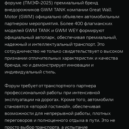
форуме (ПМЭФ-2025) премиальный бренд
WEY 07
WEY 05
внедорожников GWM TANK компании Great Wall
Расширяя границы комфорта
Эстетика нов
Motor (GWM) официально объявлен автомобильным
от 6 149 000 ₽
от 5 699 0
партнером мероприятия. Более 400 флагманских
моделей GWM TANK и GWM WEY формируют
официальный автопарк, обеспечивая премиальный,
надежный и интеллектуальный транспорт. Это
сотрудничество не только свидетельствует о высоком
признании отличительных характеристик и качества
бренда, но и демонстрирует инновации и
индивидуальный стиль.
WEY 80
WEY 80 
Форум требует от транспортного партнера
Масштаб возможностей
Масштаб воз
профессиональной работы при интенсивной
от 6 449 000 ₽
от 8 099 
эксплуатации на дорогах. Кроме того, автомобили
становятся «второй гостиной», обеспечивая
возможности для непрерывной работы, плотных
переговоров и полноценного отдыха в пути. Это не
просто выбор транспорта, а испытание