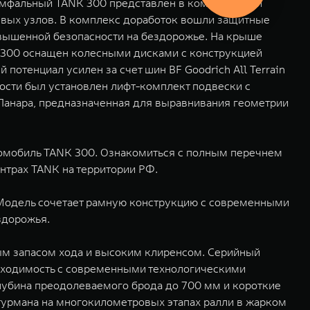
мфальный TANK 300 представлен в комплектации
евых узлов. В комплекс доработок вошли защитные
повышенной безопасности на бездорожье. На крыше
 300 оснащен колесными дисками с конструкцией
отенциал усилен за счет шин BF Goodrich All Terrain
ости был установлен лифт-комплект подвески с
Панара, предназначенная для выравнивания геометрии
омобиль TANK 300. Ознакомиться с полным перечнем
нтрах TANK на территории РФ.
 Модель сочетает рамную конструкцию с современными
здорожья.
ым запасом хода и высоким клиренсом. Серийный
оходимость с современными технологическими
лубина преодолеваемого брода до 700 мм и короткие
турмана на многокилометровых этапах ралли в жарком