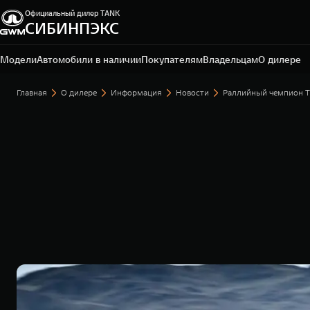
Официальный дилер TANK
СИБИНПЭКС
Кемерово, ул. Тухачевского, 65
+7 (3842) 44-21-21
Модели
Автомобили в наличии
Покупателям
Владельцам
О дилере
Главная
О дилере
Информация
Новости
Раллийный чемпион T