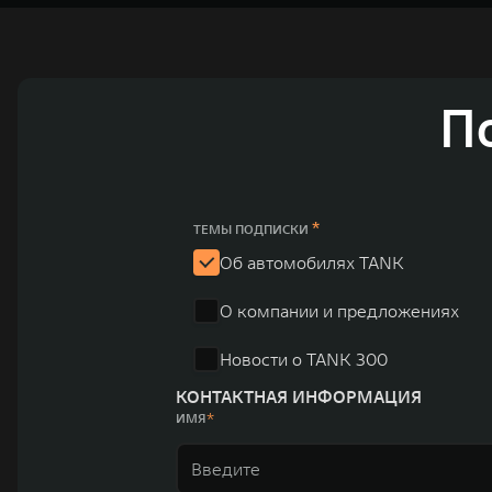
Great Wall Motor Company Limited (GWM) — глобальный производитель в
зарегистрирована на Гонконгской и Шанхайской фондовых биржах в 2003 
обслуживание автомобилей и запчастей. Значительная доля инвестиций 
обеспечивает технологическое преимущество GWM и позволяет создавать
ландшафта автомобильной отрасли, в том числе посредством разработк
П
выносливых пикапов GWM Pickup, инновационных внедорожников TANK, э
и современных автомобилей в более чем 60 регионах мира. В состав хол
млн автомобилей в год. По итогам 2021 года общая выручка компании уве
пикапов в Китае. На сегодняшний день концерн GWM создал мировую сист
глобальную систему «14+5», которая включает 10 внутренних производст
*
ТЕМЫ ПОДПИСКИ
Об автомобилях TANK
О компании и предложениях
Новости о TANK 300
КОНТАКТНАЯ ИНФОРМАЦИЯ
ИМЯ