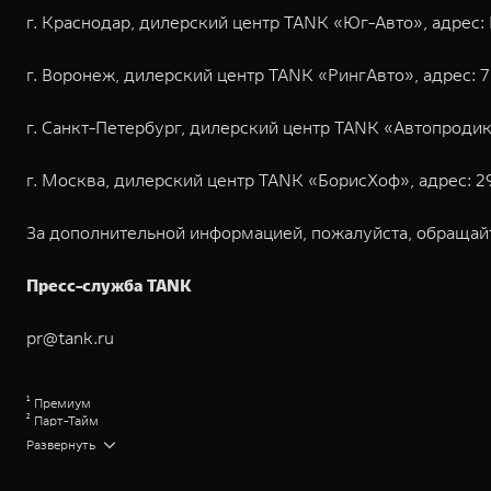
г. Краснодар, дилерский центр TANK «Юг-Авто», адрес: Р
г. Воронеж, дилерский центр TANK «РингАвто», адрес: 7
г. Санкт-Петербург, дилерский центр TANK «Автопродикс»
г. Москва, дилерский центр TANK «БорисХоф», адрес: 29 к
За дополнительной информацией, пожалуйста, обращай
Пресс-служба TANK
pr@tank.ru
¹ Премиум
² Парт-Тайм
³ Бедлок
Развернуть
⁴ БФ Гудрич Олл Террейн
⁵ Кей-Мэн
⁶ Подробную информацию о датах проведения экспозиции можно уточнит