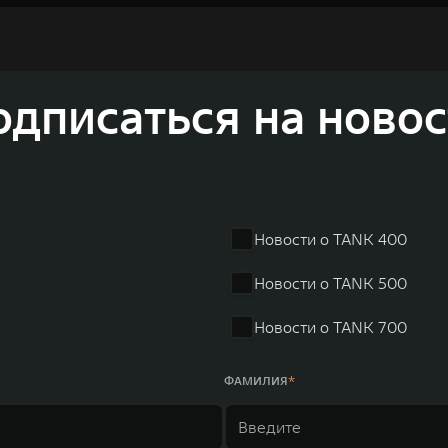
недорожников, кроссоверов и пикапов, специализирующийся на интеллектуал
и 2011 годах соответственно. Сфера деятельности концерна GWM включает пр
GWM сосредоточена на конструкторских разработках автомобилей и силовых а
 более экологичные, умные и безопасные продукты для пользователей по все
и собственных интеллектуальных платформ. Шесть автомобильных брендов G
одписаться на новос
лектромобилей ORA, премиальных кроссоверов WEY, а также новый технолог
динга GWM входят 80 дочерних компаний, а штат включает более 60 000 чело
личилась больше чем на 30% и составила 136,3 млрд юаней (1,6 трлн рублей).
ему исследований и разработок, включая центры в России, Китае, Японии, 
венных комплексов и 4 зарубежных – в России, Таиланде, Бразилии и Индии, 
Новости о TANK 400
Новости о TANK 500
Новости о TANK 700
ФАМИЛИЯ