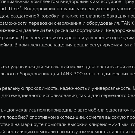
специальным комплектом внедорожных аксессуаров. Триу
rt-Time ². Внедорожник получил усиленную защиту ключ
едач, раздаточной коробки, а также топливного бака для 
озможности перевозки снаряжения и оборудования. TANK
иженном давлении без риска разбортировки. Внедорожный п
крытиях. Для увеличения клиренса и улучшения проходим
юйма. В комплект дооснащения вошла регулируемая тяга 
ксессуаров каждый желающий может дооснастить свой авт
ельного оборудования для TANK 300 можно в дилерских це
а реальную проходимость, надежность и универсальность.
 для ежедневного использования, так и для серьезного бе
уть» допускались полноприводные автомобили с достаточн
ля подобной спортивной экспедиции, сочетая высокую пр
твия на маршруте помогали высокий клиренс – 224 мм, г
ей вентиляции помогали снизить утомляемость пилота и ш