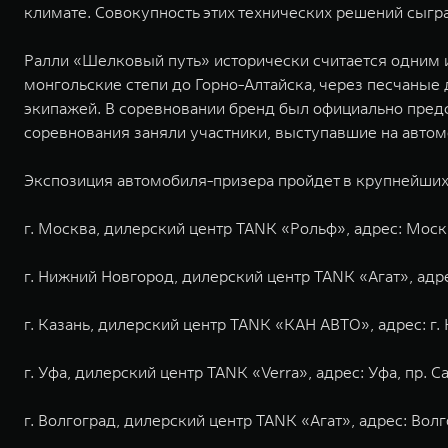
климате. Совокупность этих технических решений сыгр
Ралли «Шелковый путь» исторически считается одним и
монгольские степи до Горно-Алтайска, через песчаные
экипажей. В соревновании бренд был официально предс
соревнования заняли участники, выступавшие на авто
Экспозиция автомобиля-призера пройдет в крупнейших 
г. Москва, дилерский центр TANK «Рольф», адрес: Москв
г. Нижний Новгород, дилерский центр TANK «Агат», адрес
г. Казань, дилерский центр TANK «КАН АВТО», адрес: г. К
г. Уфа, дилерский центр TANK «Verra», адрес: Уфа, пр. С
г. Волгоград, дилерский центр TANK «Агат», адрес: Волг