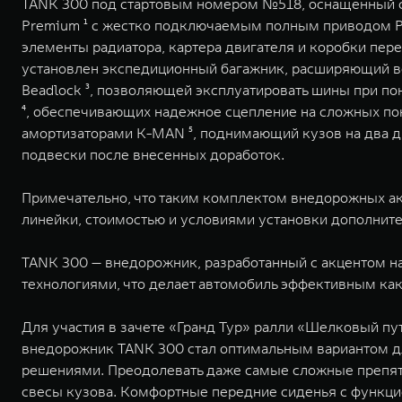
TANK 300 под стартовым номером №518, оснащенный 
Premium ¹ с жестко подключаемым полным приводом Pa
элементы радиатора, картера двигателя и коробки пер
установлен экспедиционный багажник, расширяющий в
Beadlock ³, позволяющей эксплуатировать шины при пон
⁴, обеспечивающих надежное сцепление на сложных по
амортизаторами K-MAN ⁵, поднимающий кузов на два д
подвески после внесенных доработок.
Примечательно, что таким комплектом внедорожных а
линейки, стоимостью и условиями установки дополнит
TANK 300 — внедорожник, разработанный с акцентом н
технологиями, что делает автомобиль эффективным как
Для участия в зачете «Гранд Тур» ралли «Шелковый п
внедорожник TANK 300 стал оптимальным вариантом д
решениями. Преодолевать даже самые сложные препятс
свесы кузова. Комфортные передние сиденья с функци