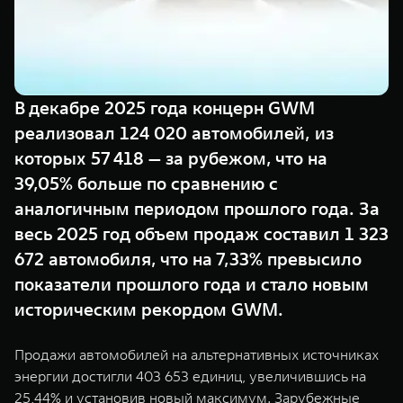
TANK Финансы
Сервис
Корпоративным клиентам
Специальные предложения
TANK 500
TANK 700
Моторные масла
Веди за собой
Сила признания
TANK ФИНАНСЫ
от 6 499 000 ₽
от 10 199 000 ₽
В декабре 2025 года концерн GWM
TANK Кредит
ЦИФРОВЫЕ СЕРВИСЫ TANK
реализовал 124 020 автомобилей, из
которых 57 418 — за рубежом, что на
TANK Лизинг
Цифровые сервисы TANK
39,05% больше по сравнению с
TANK Страхование
Подписки
аналогичным периодом прошлого года. За
весь 2025 год объем продаж составил 1 323
WEY 07
WEY 05
672 автомобиля, что на 7,33% превысило
Расширяя границы комфорта
Эстетика нового времени
от 6 149 000 ₽
от 5 699 000 ₽
показатели прошлого года и стало новым
историческим рекордом GWM.
Продажи автомобилей на альтернативных источниках
энергии достигли 403 653 единиц, увеличившись на
25,44% и установив новый максимум. Зарубежные