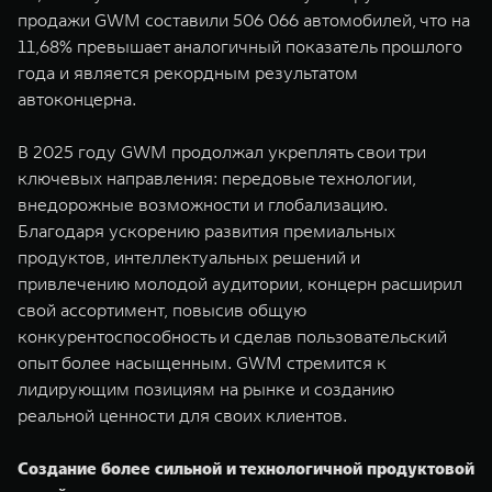
WEY 80
WEY 80 Лаундж
продажи GWM составили 506 066 автомобилей, что на
Масштаб возможностей
Масштаб возможностей
11,68% превышает аналогичный показатель прошлого
от 6 449 000 ₽
от 8 099 000 ₽
года и является рекордным результатом
автоконцерна.
В 2025 году GWM продолжал укреплять свои три
ключевых направления: передовые технологии,
внедорожные возможности и глобализацию.
Благодаря ускорению развития премиальных
продуктов, интеллектуальных решений и
привлечению молодой аудитории, концерн расширил
свой ассортимент, повысив общую
конкурентоспособность и сделав пользовательский
опыт более насыщенным. GWM стремится к
лидирующим позициям на рынке и созданию
реальной ценности для своих клиентов.
Создание более сильной и технологичной продуктовой