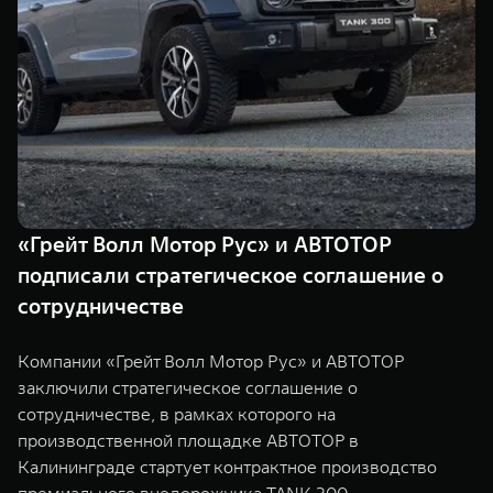
TANK Финансы
Сервис
Корпоративным клиентам
Специальные предложения
Моторные масла
TANK ФИНАНСЫ
TANK Кредит
ЦИФРОВЫЕ СЕРВИСЫ TANK
TANK Лизинг
Цифровые сервисы TANK
TANK 500
TANK 700
«Грейт Волл Мотор Рус» и АВТОТОР
TANK Страхование
Подписки
Веди за собой
Сила признан
подписали стратегическое соглашение о
от 6 499 000 ₽
от 10 199 
сотрудничестве
Компании «Грейт Волл Мотор Рус» и АВТОТОР
заключили стратегическое соглашение о
сотрудничестве, в рамках которого на
производственной площадке АВТОТОР в
Калининграде стартует контрактное производство