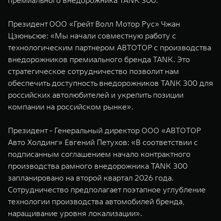
премиального внедорожника TANK 300.
WEY 07
WEY 05
Расширяя границы комфорта
Эстетика нов
Президент ООО «Грейт Волл Мотор Рус» Чжан
от 6 149 000 ₽
от 5 699 0
Цзюньсюе: «Мы начали совместную работу с
технологическим партнером АВТОТОР c производства
внедорожников премиального бренда TANK. Это
стратегическое сотрудничество позволит нам
обеспечить доступность внедорожников TANK 300 для
российских автолюбителей и укрепить позиции
компании на российском рынке».
Президент - Генеральный директор ООО «АВТОТОР
WEY 80
WEY 80 
Авто Холдинг» Евгений Петухов: «В соответствии с
Масштаб возможностей
Масштаб воз
подписанным соглашением начало контрактного
от 6 449 000 ₽
от 8 099 
производства рамного внедорожника TANK 300
запланировано на второй квартал 2026 года.
Сотрудничество предполагает поэтапное углубление
технологии производства автомобилей бренда,
наращивание уровня локализации».