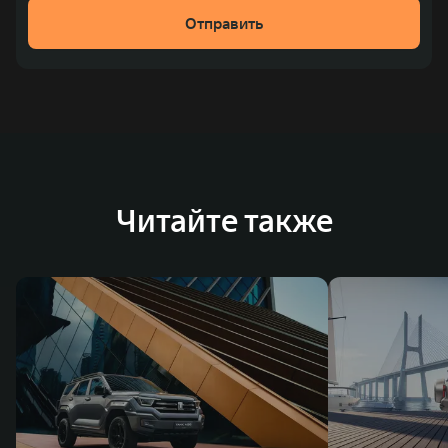
рублей). С 1998 года Great Wall Motor занимает первое
Отправить
место по объёмам продаж пикапов в Китае. На
сегодняшний день концерн GWM создал мировую
систему исследований и разработок, включая центры
в России, Китае, Японии, США, Германии, Индии,
Австрии и Южной Корее. Компания построила
глобальную систему «14+5», которая включает 10
внутренних производственных комплексов и 4
Читайте также
зарубежных – в России, Таиланде, Бразилии и Индии, а
также 5 предприятий по сборке автомобилей.