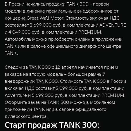
В России начались продажи TANK 300 – первой
WEY 07
WEY 05
модели в линейке премиальных внедорожников от
Расширяя границы комфорта
Эстетика нов
концерна Great Wall Motor. Cтоимость включая НДС
от 6 149 000 ₽
от 5 699 0
составляет 3 699 000 руб. в комплектации ADVENTURE
и 4 049 000 руб. в комплектации PREMIUM.
Автомобиль можно приобрести онлайн в приложении
TANK или в салоне официального дилерского центра
TANK.
Следом за TANK 300 с 12 апреля начинается прием
заказов на вторую модель – большой рамный
внедорожник TANK 500. Cтоимость TANK 500 в России
WEY 80
WEY 80 
включая НДС составит 5 099 000 руб. в комплектации
Масштаб возможностей
Масштаб воз
от 6 449 000 ₽
от 8 099 
Adventure и 5 699 000 руб. в комплектации PREMIUM.
Оформить заказ на TANK 500 можно в мобильном
приложении TANK или в салоне официального
дилерского центра.
Старт продаж TANK 300: