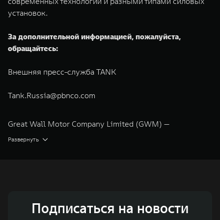
современных технологий и разными типами силовых
установок.
За дополнительной информацией, пожалуйста,
обращайтесь:
Внешняя пресс-служба TANK
Tank.Russia@pbnco.com
Great Wall Motor Company Limited (GWM) —
глобальный производитель внедорожников,
Развернуть
кроссоверов и пикапов, специализирующийся на
интеллектуальных технологиях и экологичном
производстве. Компания была зарегистрирована на
Гонконгской и Шанхайской фондовых биржах в 2003 и
Подписаться на новости
2011 годах соответственно. Сфера деятельности