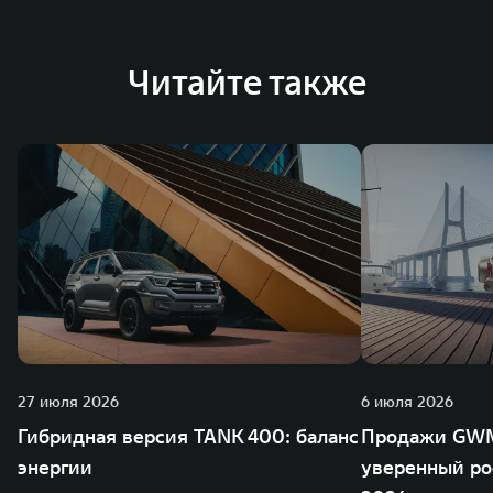
Австрии и Южной Корее. Компания построила
глобальную систему «14+5», которая включает 10
внутренних производственных комплексов и 4
Читайте также
зарубежных – в России, Таиланде, Бразилии и Индии, а
также 5 предприятий по сборке автомобилей.
27 июля 2026
6 июля 2026
Гибридная версия TANK 400: баланс
Продажи GWM
энергии
уверенный ро