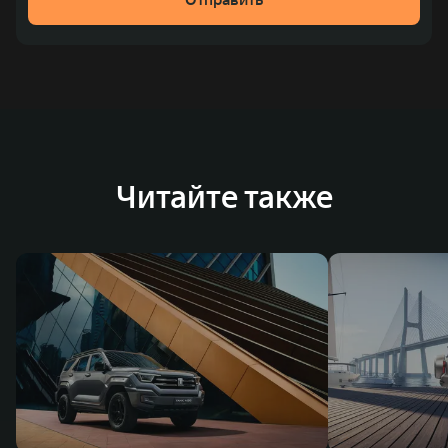
место по объёмам продаж пикапов в Китае. На
сегодняшний день концерн GWM создал мировую
систему исследований и разработок, включая центры
в России, Китае, Японии, США, Германии, Индии,
Австрии и Южной Корее. Компания построила
глобальную систему «14+5», которая включает 10
внутренних производственных комплексов и 4
Читайте также
зарубежных – в России, Таиланде, Бразилии и Индии, а
также 5 предприятий по сборке автомобилей.