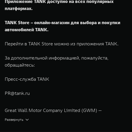
Приложение TANK доступно на всех популярных
платформах.
TANK Store – онлайн-магазин для выбора и покупки
автомобилей TANK.
Перейти в TANK Store можно из приложения TANK.
За дополнительной информацией, пожалуйста,
обращайтесь:
Пресс-служба TANK
PR@tank.ru
Great Wall Motor Company Limited (GWM) —
глобальный производитель внедорожников,
Развернуть
кроссоверов и пикапов, специализирующийся на