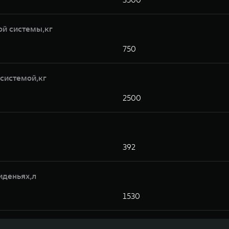
ой системы,кг
750
системой,кг
2500
392
иденьях,л
1530