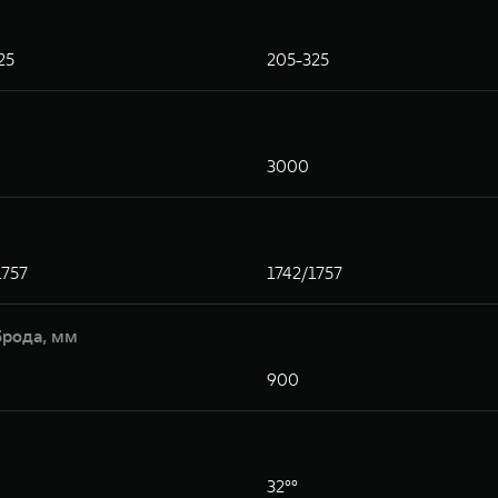
25
205-325
3000
1757
1742/1757
брода, мм
900
32°°