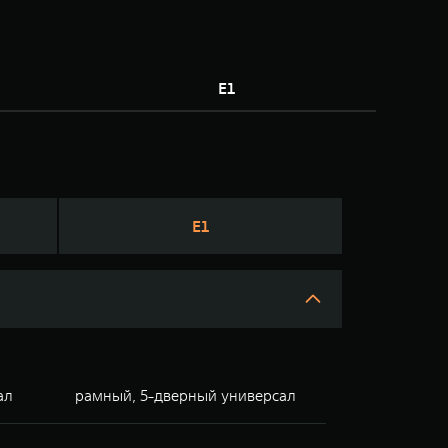
Е1
E1
ал
рамный, 5-дверный универсал