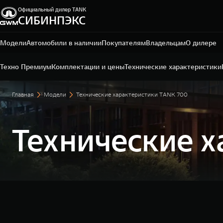
Официальный дилер TANK
СИБИНПЭКС
Кемерово, ул. Тухачевского, 65
+7 (3842) 44-21-21
Модели
Автомобили в наличии
Покупателям
Владельцам
О дилере
Техно Премиум
Комплектации и цены
Технические характеристики
Главная
Модели
Технические характеристики TANK 700
Технические 