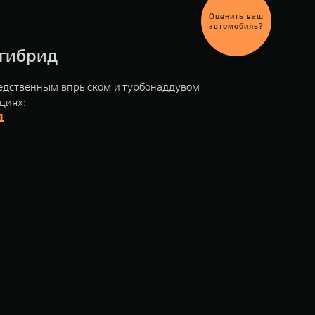
Выгодный
обмен
автомобиля
, гибрид
редственным впрыском и турбонаддувом
ациях:
1