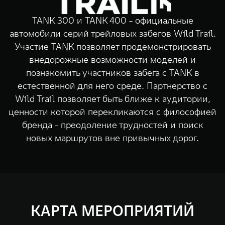
TANK Финансы
Сервис
TANK 300 и TANK 400 - официальные
Корпоративным клиентам
Специальные предложения
автомобили серий трейловых забегов Wild Trail.
Моторные масла
Участие TANK позволяет продемонстрировать
TANK ФИНАНСЫ
внедорожные возможности моделей и
TANK Кредит
ЦИФРОВЫЕ СЕРВИСЫ TANK
познакомить участников забега с TANK в
естественной для него среде. Партнерство с
TANK Лизинг
Цифровые сервисы TANK
Wild Trail позволяет быть ближе к аудитории,
TANK 500
TANK 70
TANK Страхование
Подписки
ценности которой перекликаются с философией
Веди за собой
Сила призна
бренда - преодоление трудностей и поиск
от 6 499 000 ₽
от 10 199
новых маршрутов вне привычных дорог.
КАРТА МЕРОПРИЯТИЙ